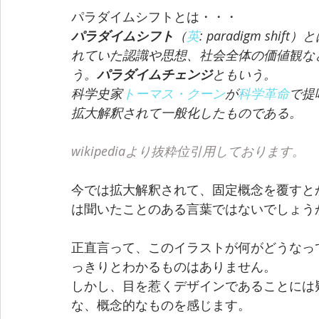
パラダイムシフトとは・・・
パラダイムシフト
（
英
: paradigm s
れていた認識や思想、社会全体の価値観な
う。
パラダイムチェンジ
ともいう。
科学史家
トーマス・クーン
が
科学革命
で提
拡大解釈されて一般化したものである。
wikipediaより抜粋位引用しております。
今では拡大解釈されて、固定概念を覆すと
は聞いたことのある言葉ではないでしょう
正直言って、このイラストが何がどうなっ
っきりとわかるものはありません。
しかし、目を惹くデザインであることには
な、概念的なものを感じます。